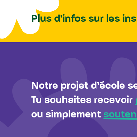
Plus d'infos sur les in
Notre projet d’école s
Tu souhaites recevoir
ou simplement
souteni