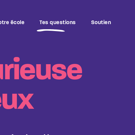
tre école
Tes questions
Soutien
urieuse
eux