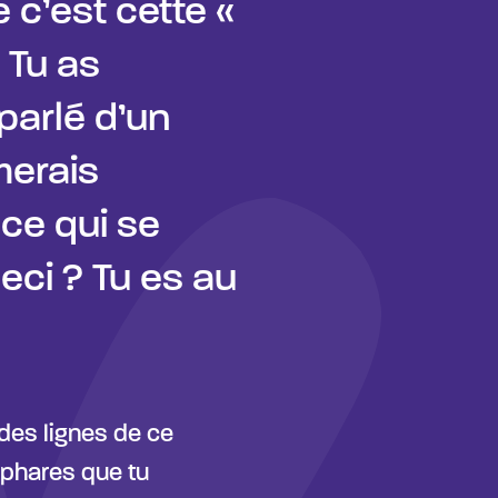
 c’est cette «
 Tu as
arlé d’un
merais
ce qui se
eci ? Tu es au
ndes lignes de ce
 phares que tu