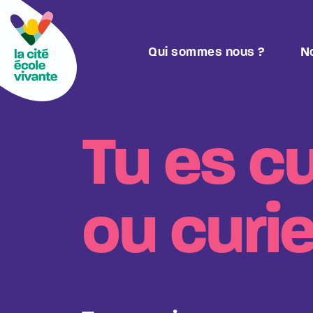
Qui sommes nous ?
No
Tu es c
ou curi